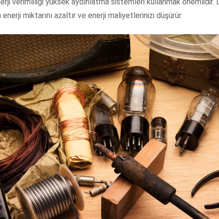
erji verimliliği yüksek aydınlatma sistemleri kullanmak önemlidir
enerji miktarını azaltır ve enerji maliyetlerinizi düşürür.