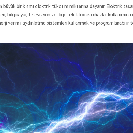
in büyük bir kısmı elektrik tüketim miktarına dayanır. Elektrik tas
ri, bilgisayar, televizyon ve diğer elektronik cihazlar kullanımına d
erji verimli aydınlatma sistemleri kullanmak ve programlanabilir 