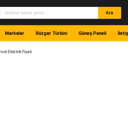
Markalar
Rüzgar Türbini
Güneş Paneli
İleti
el Elektrik Fiyatı