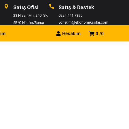
Satış Ofisi
Satış & Destek
23 Nisan Mh. 240. Sk
0224 441 7395
yonetim@ekonomiksolar.com
5B/C Nilüfer/Bursa
şim
Hesabım
0
0