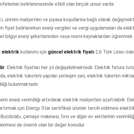
ifelerinin belirlenmesinde etkili olan birçok unsur vardır.
acı, üretim maliyetleri ve piyasa koşullarına bağlı olarak değişmek
fiyat belirlenirken enerji vergileri ve vergi uygulamaları da elektr
el bilgiyi enerji şirketlerinden veya resmi kaynaklardan öğrenme
t elektrik
kullanımı için
güncel elektrik fiyatı
2,6 Türk Lirası öd
dir
.
Elektrik fiyatları her yıl değişebilmektedir. Elektrik fatura tuta
a, elektrik tüketimi yapılan yerleşim yeri, elektrik tüketim miktarı
iliği bulunmaktadır.
 enerji verimliliği artırılarak elektrik maliyetleri azaltılabilir. Elek
i artırmak için Energy Star sertifikalı ürünler tercih edilmesi elekt
zdolabı, çamaşır makinesi, fırın ve diğer ev aletlerinin verimliliğ
lenmesi de önemli olan bir değer konudur.