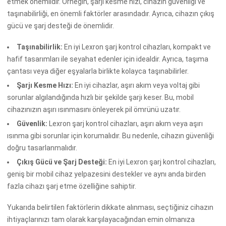
etmek önemlidir. Örneğin, şarjı kesme hızı, cihazın güvenliği ve
taşınabilirliği, en önemli faktörler arasındadır. Ayrıca, cihazın çıkış
gücü ve şarj desteği de önemlidir.
Taşınabilirlik:
En iyi Lexron şarj kontrol cihazları, kompakt ve
hafif tasarımları ile seyahat edenler için idealdir. Ayrıca, taşıma
çantası veya diğer eşyalarla birlikte kolayca taşınabilirler.
Şarjı Kesme Hızı:
En iyi cihazlar, aşırı akım veya voltaj gibi
sorunlar algılandığında hızlı bir şekilde şarjı keser. Bu, mobil
cihazınızın aşırı ısınmasını önleyerek pil ömrünü uzatır.
Güvenlik:
Lexron şarj kontrol cihazları, aşırı akım veya aşırı
ısınma gibi sorunlar için korumalıdır. Bu nedenle, cihazın güvenliği
doğru tasarlanmalıdır.
Çıkış Gücü ve Şarj Desteği:
En iyi Lexron şarj kontrol cihazları,
geniş bir mobil cihaz yelpazesini destekler ve aynı anda birden
fazla cihazı şarj etme özelliğine sahiptir.
Yukarıda belirtilen faktörlerin dikkate alınması, seçtiğiniz cihazın
ihtiyaçlarınızı tam olarak karşılayacağından emin olmanıza