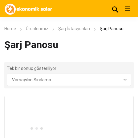
Home
Ürünlerimiz
Şarj İstasyonları
Şarj Panosu
Şarj Panosu
Tek bir sonuç gösteriliyor