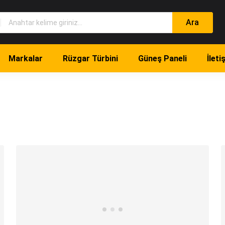
Markalar
Rüzgar Türbini
Güneş Paneli
İleti