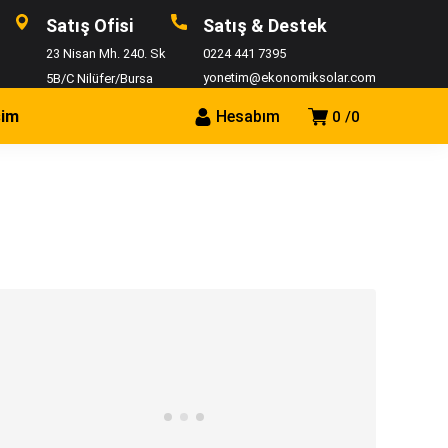
Satış Ofisi
Satış & Destek
23 Nisan Mh. 240. Sk
0224 441 7395
yonetim@ekonomiksolar.com
5B/C Nilüfer/Bursa
şim
Hesabım
0
0