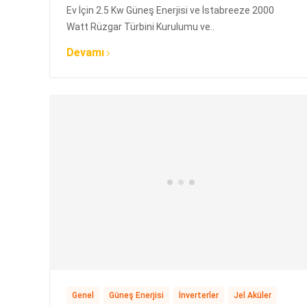
Ev İçin 2.5 Kw Güneş Enerjisi ve İstabreeze 2000
Watt Rüzgar Türbini Kurulumu ve..
Devamı
,
,
,
,
Genel
Güneş Enerjisi
İnverterler
Jel Aküler