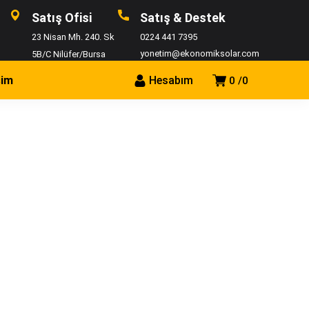
Satış Ofisi
Satış & Destek
23 Nisan Mh. 240. Sk
0224 441 7395
yonetim@ekonomiksolar.com
5B/C Nilüfer/Bursa
şim
Hesabım
0
0