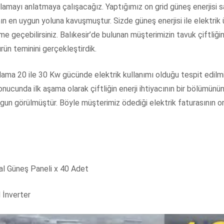
lamayı anlatmaya çalışacağız. Yaptığımız on grid güneş enerjisi s
ın en uygun yoluna kavuşmuştur. Sizde güneş enerjisi ile elektrik ü
ime geçebilirsiniz. Balıkesir’de bulunan müşterimizin tavuk çiftliği
ürün teminini gerçekleştirdik.
ama 20 ile 30 Kw gücünde elektrik kullanımı olduğu tespit edilmiş
onucunda ilk aşama olarak çiftliğin enerji ihtiyacının bir bölümü
ygun görülmüştür. Böyle müşterimiz ödediği elektrik faturasının o
al Güneş Paneli x 40 Adet
 İnverter