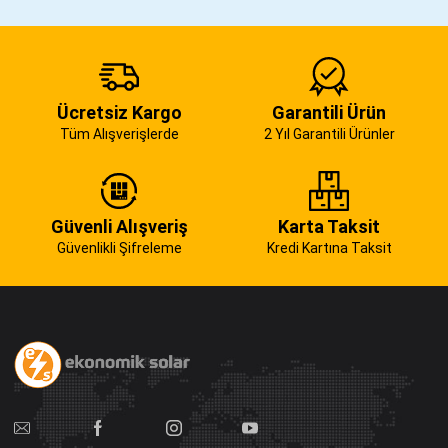
Ücretsiz Kargo
Garantili Ürün
Tüm Alışverişlerde
2 Yıl Garantili Ürünler
Güvenli Alışveriş
Karta Taksit
Güvenlikli Şifreleme
Kredi Kartına Taksit