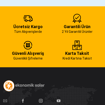
Ücretsiz Kargo
Garantili Ürün
Tüm Alışverişlerde
2 Yıl Garantili Ürünler
Güvenli Alışveriş
Karta Taksit
Güvenlikli Şifreleme
Kredi Kartına Taksit