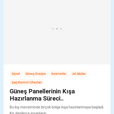
,
,
,
,
Genel
Güneş Enerjisi
İnverterler
Jel Aküler
Şarj Kontrol Cihazları
Güneş Panellerinin Kışa
Hazırlanma Süreci..
Bu kış mevsiminde birçok bölge kışa hazırlanmaya başladı.
Kış denilince insanların..