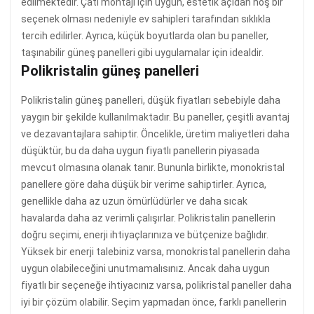
edilmektedir. Çatı montajı için uygun, estetik açıdan hoş bir
seçenek olması nedeniyle ev sahipleri tarafından sıklıkla
tercih edilirler. Ayrıca, küçük boyutlarda olan bu paneller,
taşınabilir güneş panelleri gibi uygulamalar için idealdir.
Polikristalin güneş panelleri
Polikristalin güneş panelleri, düşük fiyatları sebebiyle daha
yaygın bir şekilde kullanılmaktadır. Bu paneller, çeşitli avantaj
ve dezavantajlara sahiptir. Öncelikle, üretim maliyetleri daha
düşüktür, bu da daha uygun fiyatlı panellerin piyasada
mevcut olmasına olanak tanır. Bununla birlikte, monokristal
panellere göre daha düşük bir verime sahiptirler. Ayrıca,
genellikle daha az uzun ömürlüdürler ve daha sıcak
havalarda daha az verimli çalışırlar. Polikristalin panellerin
doğru seçimi, enerji ihtiyaçlarınıza ve bütçenize bağlıdır.
Yüksek bir enerji talebiniz varsa, monokristal panellerin daha
uygun olabileceğini unutmamalısınız. Ancak daha uygun
fiyatlı bir seçeneğe ihtiyacınız varsa, polikristal paneller daha
iyi bir çözüm olabilir. Seçim yapmadan önce, farklı panellerin