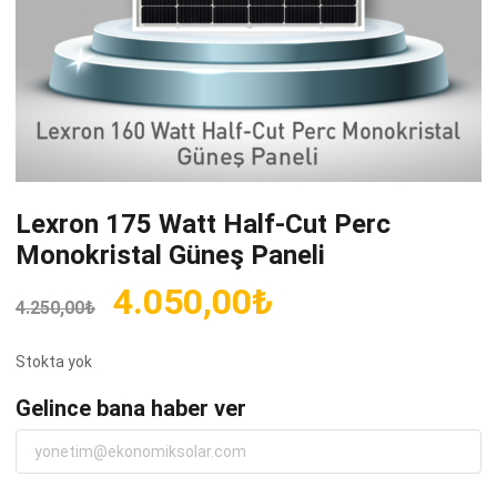
Lexron 175 Watt Half-Cut Perc
Monokristal Güneş Paneli
Orijinal
Şu
4.050,00
₺
4.250,00
₺
fiyat:
andaki
4.250,00₺.
fiyat:
Stokta yok
4.050,00₺.
Gelince bana haber ver