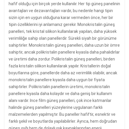
hafif olduğu için birçok yerde kullanılır. Her tip güneş panelinin
avantajları ve dezavantajları vardır, bu nedenle hangi tipin
sizin için en uygun olduğuna karar vermeden önce, her bir
tipin özelliklerini iyi anlamanız gerekir. Monokristalin güneş
panelleri, tek kristal silikon kullanılarak yapılan, daha yüksek
verimliliğe sahip olan panellerdir. Sürekli siyah bir görünüme
sahiptirler. Monokristalin güneş panelleri, daha uzun bir ömre
sahiptir, ancak polikristalin panellere kıyasla daha pahalıdırlar
ve üretimi daha zordur. Polikristalin güneş panelleri, birden
fazla kristalin silikon kullanılarak yapılır. Kristallerin doğal
boyutlarına göre, panellerde daha az verimlilik olabilir, ancak
monokristalin panellere kıyasla daha uygun bir fiyata
sahiptirler. Polikristalin panellerin üretimi, monokristalin
panellere kıyasla daha kolaydır ve daha geniş bir kullanım
alanı vardır. Ince film güneş panelleri, çok ince katmanlar
halinde güneş panelleri yüzeylerine uygulanan farklı
malzemelerden yapılmıştır. Bu paneller hafiftir, esnektir ve
farklı şekil ve boyutlarda yapılabilirler. Ayrıca, hem doğrudan
güneş ışığı hem de dolaylı ışık kaynaklarından enerji