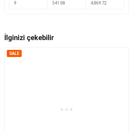
9
541.08
4,869.72
İlginizi çekebilir
SALE