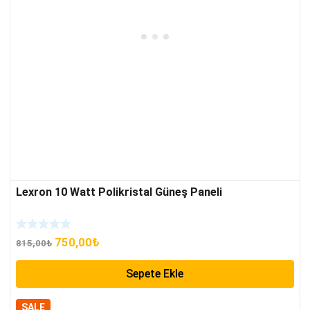
Lexron 10 Watt Polikristal Güneş Paneli
Orijinal
Şu
750,00
₺
815,00
₺
fiyat:
andaki
Sepete Ekle
815,00₺.
fiyat:
750,00₺.
SALE