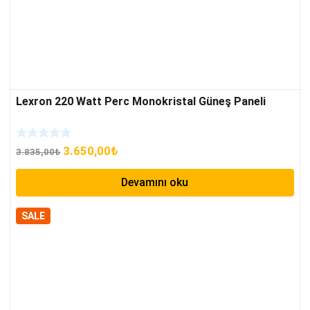
Lexron 220 Watt Perc Monokristal Güneş Paneli
Orijinal
Şu
3.650,00
₺
3.835,00
₺
fiyat:
andaki
Devamını oku
3.835,00₺.
fiyat:
3.650,00₺.
SALE