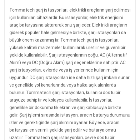
Tommatech şarj istasyonları, elektrikli araçların şarj edilmesi
için kullanılan cihazlardır. Bu istasyonlar, elektrik enerjisini
araç bataryasına aktararak onu şarj eder. Elektrikli araçların
giderek popüler hale gelmesiyle birlikte, şarj istasyonları da
büyük önem kazanmıştır. Tommatech şarj istasyonları,
yüksek kaliteli malzemeler kullanılarak üretilir ve güvenli bir
şekilde kullanılabilir. Şarj istasyonlarının çoğu, AC (Alternatif
Akım) veya DC (Doğru Akım) şarj seçeneklerine sahiptir. AC
şarj istasyonları, evlerde veya iş yerlerinde kullanım için
uygundur. DC şarj istasyonları ise daha hızlı şarj imkanı sunar
ve genellikle yol kenarlarında veya halka açık alanlarda
bulunur. Tommatech şarj istasyonları, kullanıcı dostu bir
arayüze sahiptir ve kolayca kullanılabilir. İstasyonlar,
genellikle bir dokunmatik ekran ve şarj kablosuyla birlikte
gelir. Şarj işlemi sırasında istasyon, aracın batarya durumunu
izler ve gerektiğinde şarj akımını ayarlar. Böylece, aracın
bataryası en verimli şekilde şarj edilir ve batarya ömrü
uzatılır. Tommatech şarj istasyonları, çevre dostu bir