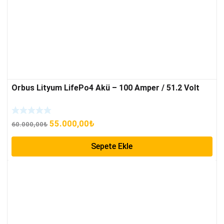
Orbus Lityum LifePo4 Akü – 100 Amper / 51.2 Volt
Orijinal
Şu
55.000,00
₺
60.000,00
₺
fiyat:
andaki
Sepete Ekle
60.000,00₺.
fiyat:
55.000,00₺.