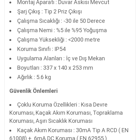
Montaj Aparatı : Duvar Askısı Mevcut
Şarj Çıkış : Tip 2 Priz Çıkışı
Çalışma Sıcaklığı : -30 ile 50 Derece
Çalışma Nemi : %5 ile %95 Yoğuşma
Çalışma Yüksekliği : <2000 metre
Koruma Sınıfı : IP54
Uygulama Alanları : İç ve Dış Mekan
Boyutları : 337 x 140 x 253 mm
Ağırlık : 5.6 kg
Güvenlik Önlemleri
Çoklu Koruma Özellikleri : Kısa Devre
Koruması, Kaçak Akım Koruması, Topraklama
Koruması, Aşırı Sıcaklık Koruması
Kaçak Akım Koruması : 30mA Tip A RCD ( EN
61008) + 6mA DC Koruma ( EN 62955 )