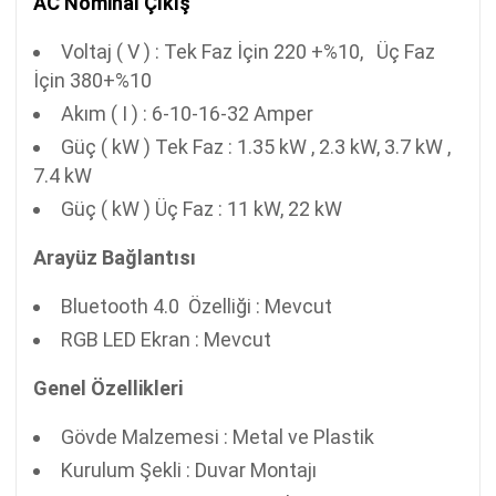
AC Nominal Çıkış
Voltaj ( V ) : Tek Faz İçin 220 +%10, Üç Faz
İçin 380+%10
Akım ( I ) : 6-10-16-32 Amper
Güç ( kW ) Tek Faz : 1.35 kW , 2.3 kW, 3.7 kW ,
7.4 kW
Güç ( kW ) Üç Faz : 11 kW, 22 kW
Arayüz Bağlantısı
Bluetooth 4.0 Özelliği : Mevcut
RGB LED Ekran : Mevcut
Genel Özellikleri
Gövde Malzemesi : Metal ve Plastik
Kurulum Şekli : Duvar Montajı