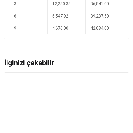
3
12,280.33
36,841.00
6
6,547.92
39,287.50
9
4,676.00
42,084.00
İlginizi çekebilir