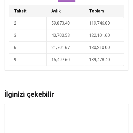
Taksit
Aylık
Toplam
2
59,873.40
119,746.80
3
40,700.53
122,101.60
6
21,701.67
130,210.00
9
15,497.60
139,478.40
İlginizi çekebilir