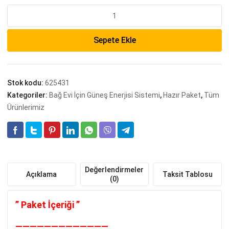
Solar
Paket
2600
Sepete Ekle
Watt
–
6.2kW
İnverter
Stok kodu:
625431
ve
Kategoriler:
Bağ Evi İçin Güneş Enerjisi Sistemi
,
Hazır Paket
,
Tüm
Lityum
Ürünlerimiz
Akü
adet
Değerlendirmeler
Açıklama
Taksit Tablosu
(0)
” Paket İçeriği ”
—————————————