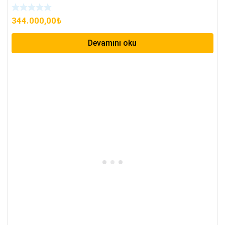
344.000,00
₺
Devamını oku