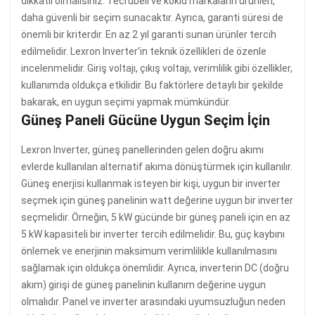
dikkatli olmalısınız. Tecrübeli ve köklü markaların ürünleri,
daha güvenli bir seçim sunacaktır. Ayrıca, garanti süresi de
önemli bir kriterdir. En az 2 yıl garanti sunan ürünler tercih
edilmelidir. Lexron Inverter'in teknik özellikleri de özenle
incelenmelidir. Giriş voltajı, çıkış voltajı, verimlilik gibi özellikler,
kullanımda oldukça etkilidir. Bu faktörlere detaylı bir şekilde
bakarak, en uygun seçimi yapmak mümkündür.
Güneş Paneli Gücüne Uygun Seçim İçin
Lexron Inverter, güneş panellerinden gelen doğru akımı
evlerde kullanılan alternatif akıma dönüştürmek için kullanılır.
Güneş enerjisi kullanmak isteyen bir kişi, uygun bir inverter
seçmek için güneş panelinin watt değerine uygun bir inverter
seçmelidir. Örneğin, 5 kW gücünde bir güneş paneli için en az
5 kW kapasiteli bir inverter tercih edilmelidir. Bu, güç kaybını
önlemek ve enerjinin maksimum verimlilikle kullanılmasını
sağlamak için oldukça önemlidir. Ayrıca, inverterin DC (doğru
akım) girişi de güneş panelinin kullanım değerine uygun
olmalıdır. Panel ve inverter arasındaki uyumsuzluğun neden