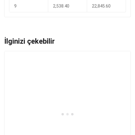
9
2,538.40
22,845.60
İlginizi çekebilir