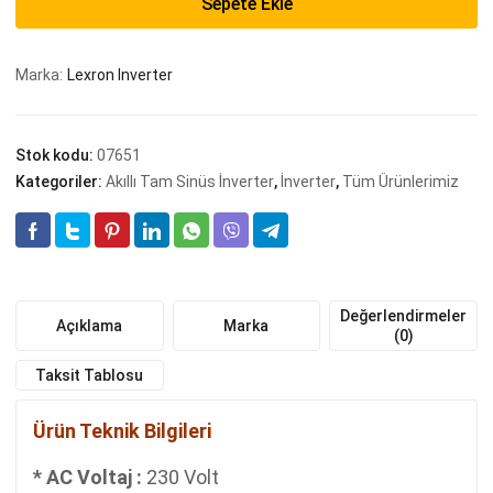
Sepete Ekle
/
6200
Watt
Marka:
Lexron Inverter
MPPT
Özellikli
Yüksek
Stok kodu:
07651
Voltaj
Akıllı
Kategoriler:
Akıllı Tam Sinüs İnverter
,
İnverter
,
Tüm Ürünlerimiz
Tam
Sinüs
İnverter
adet
Değerlendirmeler
Açıklama
Marka
(0)
Taksit Tablosu
Ürün Teknik Bilgileri
* AC Voltaj :
230 Volt