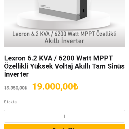
Lexron 6.2 KVA / 6200 Watt MPPT
Özellikli Yüksek Voltaj Akıllı Tam Sinüs
İnverter
Orijinal
Şu
19.000,00
₺
19.950,00
₺
fiyat:
andaki
19.950,00₺.
fiyat:
Stokta
19.000,00₺.
Lexron
6.2
KVA