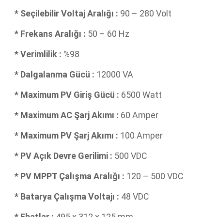
* Seçilebilir Voltaj Aralığı :
90 – 280 Volt
* Frekans Aralığı :
50 – 60 Hz
* Verimlilik :
%98
* Dalgalanma Gücü :
12000 VA
* Maximum PV Giriş Gücü :
6500 Watt
* Maximum AC Şarj Akımı :
60 Amper
* Maximum PV Şarj Akımı :
100 Amper
* PV Açık Devre Gerilimi :
500 VDC
* PV MPPT Çalışma Aralığı :
120 – 500 VDC
* Batarya Çalışma Voltajı :
48 VDC
* Ebatlar :
495 x 312 x 125 mm