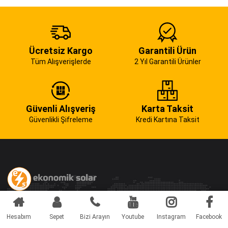
Ücretsiz Kargo
Garantili Ürün
Tüm Alışverişlerde
2 Yıl Garantili Ürünler
Güvenli Alışveriş
Karta Taksit
Güvenlikli Şifreleme
Kredi Kartına Taksit
Hesabım
Sepet
Bizi Arayın
Youtube
Instagram
Facebook