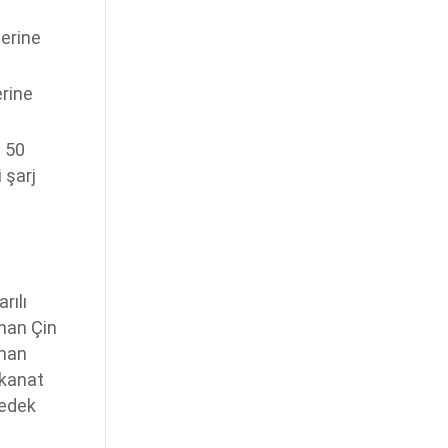
zerine
erine
n 50
 şarj
rılı
nan Çin
aman
 kanat
yedek