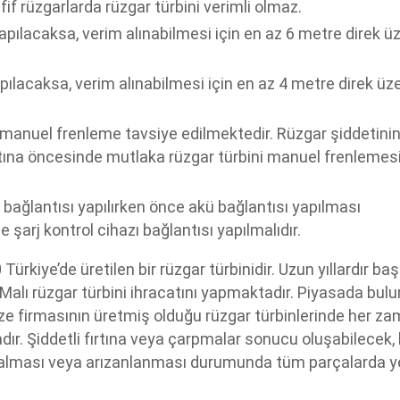
fif rüzgarlarda rüzgar türbini verimli olmaz.
apılacaksa, verim alınabilmesi için en az 6 metre direk ü
pılacaksa, verim alınabilmesi için en az 4 metre direk üz
 manuel frenleme tavsiye edilmektedir. Rüzgar şiddetini
tına öncesinde mutlaka rüzgar türbini manuel frenlemesi
kü bağlantısı yapılırken önce akü bağlantısı yapılması
 şarj kontrol cihazı bağlantısı yapılmalıdır.
Türkiye’de üretilen bir rüzgar türbinidir. Uzun yıllardır başa
lı rüzgar türbini ihracatını yapmaktadır. Piyasada bulu
reeze firmasının üretmiş olduğu rüzgar türbinlerinde her z
ır. Şiddetli fırtına veya çarpmalar sonucu oluşabilecek,
sar alması veya arızanlanması durumunda tüm parçalarda 