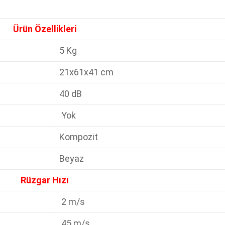
Ürün Özellikleri
5 Kg
21x61x41 cm
40 dB
Yok
Kompozit
Beyaz
Rüzgar Hızı
2 m/s
45 m/s