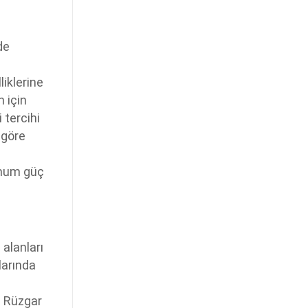
de
iklerine
n için
 tercihi
 göre
imum güç
 alanları
larında
. Rüzgar