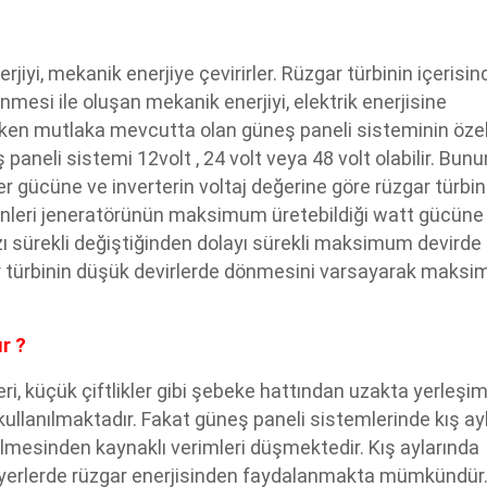
rjiyi, mekanik enerjiye çevirirler. Rüzgar türbinin içerisin
mesi ile oluşan mekanik enerjiyi, elektrik enerjisine
rken mutlaka mevcutta olan güneş paneli sisteminin özell
paneli sistemi 12volt , 24 volt veya 48 volt olabilir. Bunu
gücüne ve inverterin voltaj değerine göre rüzgar türbini
inleri jeneratörünün maksimum üretebildiği watt gücüne
r hızı sürekli değiştiğinden dolayı sürekli maksimum devirde
gar türbinin düşük devirlerde dönmesini varsayarak maks
r ?
ri, küçük çiftlikler gibi şebeke hattından uzakta yerleşim
kullanılmaktadır. Fakat güneş paneli sistemlerinde kış ay
gelmesinden kaynaklı verimleri düşmektedir. Kış aylarında
gibi yerlerde rüzgar enerjisinden faydalanmakta mümkündür