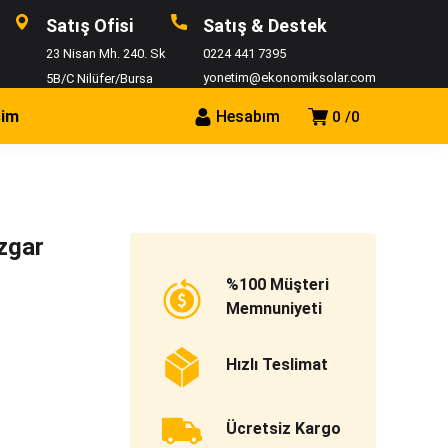
Satış Ofisi
Satış & Destek
23 Nisan Mh. 240. Sk
0224 441 7395
yonetim@ekonomiksolar.com
5B/C Nilüfer/Bursa
şim
Hesabım
0
0
zgar
%100 Müşteri
Memnuniyeti
Hızlı Teslimat
Ücretsiz Kargo