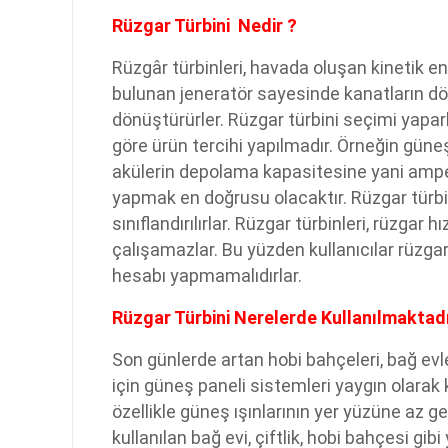
Rüzgar Türbini Nedir ?
Rüzgâr türbinleri, havada oluşan kinetik ene
bulunan jeneratör sayesinde kanatların dön
dönüştürürler. Rüzgar türbini seçimi yapa
göre ürün tercihi yapılmadır. Örneğin güneş 
akülerin depolama kapasitesine yani amper 
yapmak en doğrusu olacaktır. Rüzgar türb
sınıflandırılırlar. Rüzgar türbinleri, rüzga
çalışamazlar. Bu yüzden kullanıcılar rüz
hesabı yapmamalıdırlar.
Rüzgar Türbini Nerelerde Kullanılmaktadı
Son günlerde artan hobi bahçeleri, bağ evle
için güneş paneli sistemleri yaygın olarak 
özellikle güneş ışınlarının yer yüzüne az 
kullanılan bağ evi, çiftlik, hobi bahçesi 