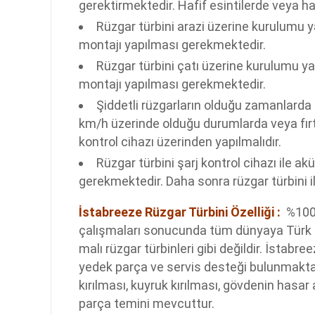
gerektirmektedir. Hafif esintilerde veya ha
Rüzgar türbini arazi üzerine kurulumu y
montajı yapılması gerekmektedir.
Rüzgar türbini çatı üzerine kurulumu ya
montajı yapılması gerekmektedir.
Şiddetli rüzgarların olduğu zamanlarda
km/h üzerinde olduğu durumlarda veya fır
kontrol cihazı üzerinden yapılmalıdır.
Rüzgar türbini şarj kontrol cihazı ile a
gerekmektedir. Daha sonra rüzgar türbini ile
İstabreeze Rüzgar Türbini Özelliği :
%100 
çalışmaları sonucunda tüm dünyaya Türk Ma
malı rüzgar türbinleri gibi değildir. İstab
yedek parça ve servis desteği bulunmaktad
kırılması, kuyruk kırılması, gövdenin ha
parça temini mevcuttur.