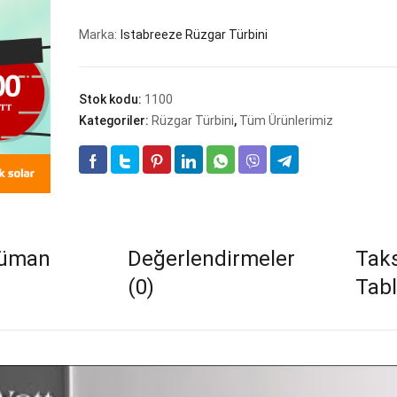
Watt
/
Marka:
Istabreeze Rüzgar Türbini
12
Volt
Rüzgar
Stok kodu:
1100
Türbini
+
Kategoriler:
Rüzgar Türbini
,
Tüm Ürünlerimiz
Şarj
Kontrol
Cihazı
adet
küman
Değerlendirmeler
Taks
(0)
Tab