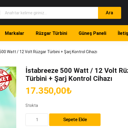
Markalar
Rüzgar Türbini
Güneş Paneli
İleti
00 Watt / 12 Volt Rüzgar Türbini + Şarj Kontrol Cihazı
İstabreeze 500 Watt / 12 Volt Rü
Türbini + Şarj Kontrol Cihazı
17.350,00
₺
Stokta
İstabreeze
Sepete Ekle
500