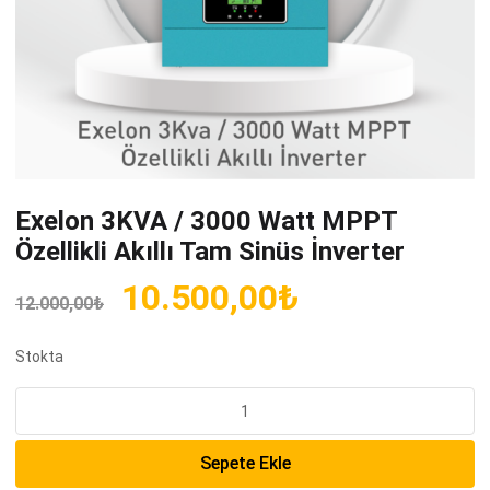
Exelon 3KVA / 3000 Watt MPPT
Özellikli Akıllı Tam Sinüs İnverter
Orijinal
Şu
10.500,00
₺
12.000,00
₺
fiyat:
andaki
12.000,00₺.
fiyat:
Stokta
10.500,00₺.
Exelon
3KVA
/
Sepete Ekle
3000