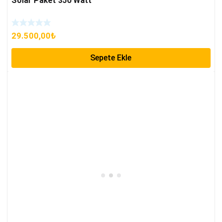
Solar Paket 350 Watt
29.500,00
₺
Sepete Ekle