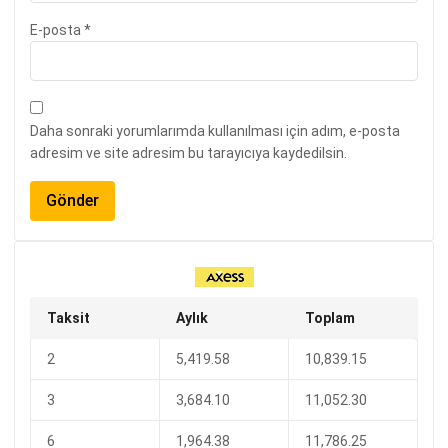
E-posta
*
Daha sonraki yorumlarımda kullanılması için adım, e-posta
adresim ve site adresim bu tarayıcıya kaydedilsin.
Taksit
Aylık
Toplam
2
5,419.58
10,839.15
3
3,684.10
11,052.30
6
1,964.38
11,786.25