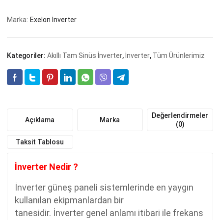
Watt
MPPT
Marka:
Exelon İnverter
Özellikli
Akıllı
Tam
Kategoriler:
Akıllı Tam Sinüs İnverter
,
İnverter
,
Tüm Ürünlerimiz
Sinüs
İnverter
adet
Değerlendirmeler
Açıklama
Marka
(0)
Taksit Tablosu
İnverter Nedir ?
İnverter güneş paneli sistemlerinde en yaygın
kullanılan ekipmanlardan bir
tanesidir. İnverter genel anlamı itibari ile frekans