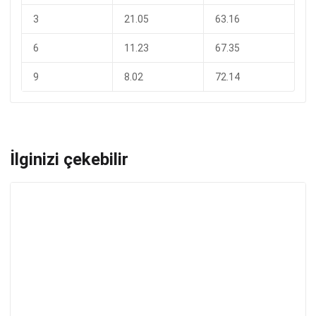
3
21.05
63.16
6
11.23
67.35
9
8.02
72.14
İlginizi çekebilir