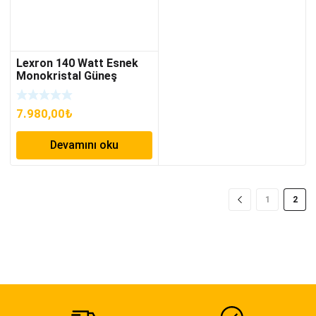
Lexron 140 Watt Esnek
Monokristal Güneş
Paneli
7.980,00
₺
Devamını oku
1
2