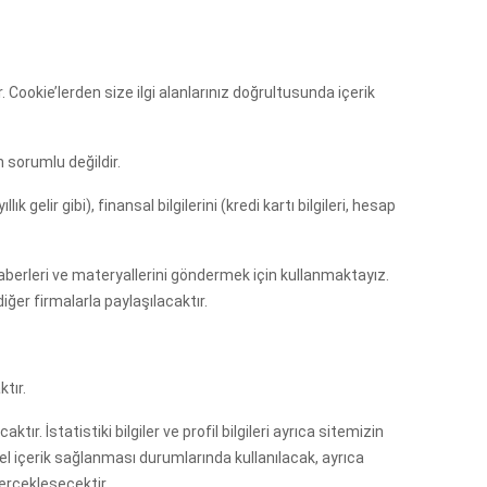
 Cookie’lerden size ilgi alanlarınız doğrultusunda içerik
n sorumlu değildir.
k gelir gibi), finansal bilgilerini (kredi kartı bilgileri, hesap
haberleri ve materyallerini göndermek için kullanmaktayız.
iğer firmalarla paylaşılacaktır.
tır.
ır. İstatistiki bilgiler ve profil bilgileri ayrıca sitemizin
özel içerik sağlanması durumlarında kullanılacak, ayrıca
erçekleşecektir.