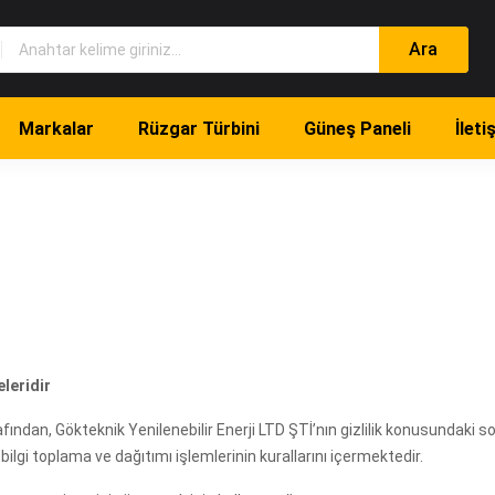
Markalar
Rüzgar Türbini
Güneş Paneli
İleti
eleridir
arafından, Gökteknik Yenilenebilir Enerji LTD ŞTİ’nın gizlilik konusundaki s
i toplama ve dağıtımı işlemlerinin kurallarını içermektedir.