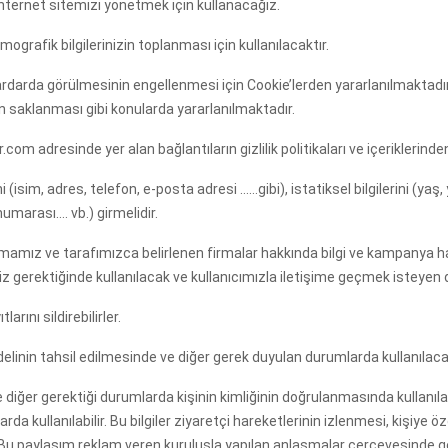
İnternet sitemizi yönetmek için kullanacağız.
mografik bilgilerinizin toplanması için kullanılacaktır.
ardarda görülmesinin engellenmesi için Cookie’lerden yararlanılmaktadır.
in saklanması gibi konularda yararlanılmaktadır.
om adresinde yer alan bağlantıların gizlilik politikaları ve içeriklerinde
isim, adres, telefon, e-posta adresi ……gibi), istatiksel bilgilerini (yaş, yıllı
numarası…. vb.) girmelidir.
, firmamız ve tarafımızca belirlenen firmalar hakkında bilgi ve kampanya 
miz gerektiğinde kullanılacak ve kullanıcımızla iletişime geçmek isteyen d
rını sildirebilirler.
edelinin tahsil edilmesinde ve diğer gerek duyulan durumlarda kullanılacak
e diğer gerektiği durumlarda kişinin kimliğinin doğrulanmasında kullanılacakt
rda kullanılabilir. Bu bilgiler ziyaretçi hareketlerinin izlenmesi, kişiye 
r. Bu paylaşım reklam veren kuruluşla yapılan anlaşmalar çerçevesinde g