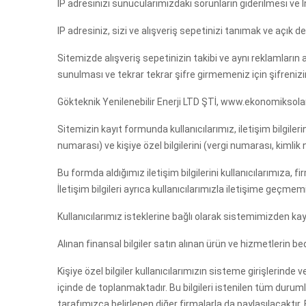
IP adresinizi sunucularımızdaki sorunların giderilmesi ve 
IP adresiniz, sizi ve alışveriş sepetinizi tanımak ve açık de
Sitemizde alışveriş sepetinizin takibi ve aynı reklamların 
sunulması ve tekrar tekrar şifre girmemeniz için şifreniz
Gökteknik Yenilenebilir Enerji LTD ŞTİ, www.ekonomiksolar.c
Sitemizin kayıt formunda kullanıcılarımız, iletişim bilgilerini (
numarası) ve kişiye özel bilgilerini (vergi numarası, kimlik 
Bu formda aldığımız iletişim bilgilerini kullanıcılarımıza
İletişim bilgileri ayrıca kullanıcılarımızla iletişime geçme
Kullanıcılarımız isteklerine bağlı olarak sistemimizden kayıtla
Alınan finansal bilgiler satın alınan ürün ve hizmetlerin b
Kişiye özel bilgiler kullanıcılarımızın sisteme girişlerinde v
içinde de toplanmaktadır. Bu bilgileri istenilen tüm durumla
tarafımızca belirlenen diğer firmalarla da paylaşılacaktı