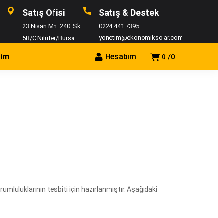
Satış Ofisi
Satış & Destek
23 Nisan Mh. 240. Sk
0224 441 7395
yonetim@ekonomiksolar.com
5B/C Nilüfer/Bursa
şim
Hesabım
0
0
orumluluklarının tesbiti için hazırlanmıştır. Aşağıdaki