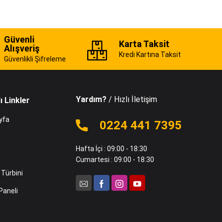
Güvenli
Karta Taksit
Alışveriş
Kredi Kartına Taksit
Güvenlikli Şifreleme
Yardım?
/ Hızlı İletişim
ı Linkler
yfa
0224 441 7395
Hafta İçi : 09:00 - 18:30
Cumartesi : 09:00 - 18:30
Türbini
Paneli