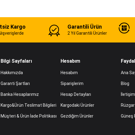
tsiz Kargo
Garantili Ürün
ışverişlerde
2 Yıl Garantili Ürünler
Bilgi Sayfaları
Hesabım
Faydal
Hakkımızda
Hesabım
Ana Sa
Garanti Şartları
Siparişlerim
Blog
Banka Hesaplarımız
Hesap Detayları
İletişim
Kargo&Ürün Teslimat Bilgileri
Kargodaki Ürünler
Rüzgar 
Müşteri & Ürün İade Politikası
Gezdiğim Ürünler
Güneş 